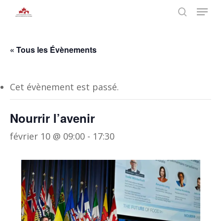
Skip
Menu
to
search
main
Close
content
Menu
« Tous les Évènements
Cet évènement est passé.
Nourrir l’avenir
février 10 @ 09:00
-
17:30