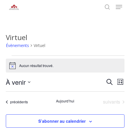
Skip
Menu
to
search
main
Close
content
Menu
Virtuel
Évènements
Virtuel
Évènements
Aucun résultat trouvé.
Notice
Rech
À venir
Nav
Recherche
Liste
Sélectionnez
de
et
une
vu
Évènements
Aujourd’hui
suivants
Évènements
précédents
date.
navig
Év
de
S’abonner au calendrier