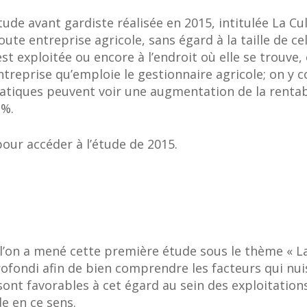
ude avant gardiste réalisée en 2015, intitulée La Cul
oute entreprise agricole, sans égard à la taille de ce
 est exploitée ou encore à l’endroit où elle se trouve
ntreprise qu’emploie le gestionnaire agricole; on y 
ratiques peuvent voir une augmentation de la rentabi
 %.
our accéder à l’étude de 2015.
’on a mené cette première étude sous le thème « La 
ofondi afin de bien comprendre les facteurs qui nui
sur "ESC" pour fermer
 sont favorables à cet égard au sein des exploitatio
 en ce sens.