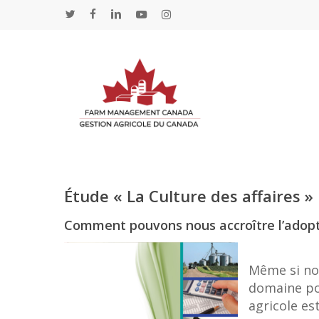
Skip
twitter
facebook
linkedin
youtube
instagram
to
main
content
Étude « La Culture des affaires »
Comment pouvons nous accroître l’adopti
Même si nou
domaine pou
agricole es