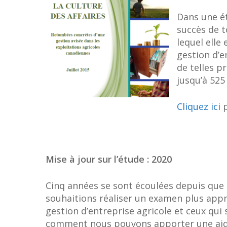
Dans une ét
succès de t
lequel elle
gestion d’e
de telles p
jusqu’à 525
Cliquez ici
p
Mise à jour sur l’étude : 2020
Cinq années se sont écoulées depuis que l
souhaitions réaliser un examen plus appr
Appuyez sur "Enter" pour rechercher ou 
gestion d’entreprise agricole et ceux qui
comment nous pouvons apporter une aide