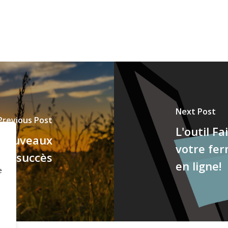
Next Post
Previous Post
L'outil Fa
 nouveaux
votre fer
 le succès
en ligne!
e