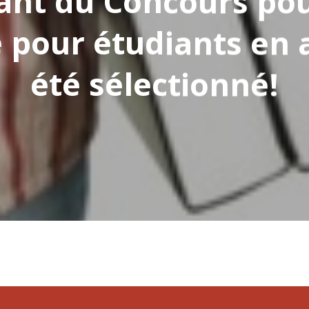
ant du Concours pour
sur "ESC" pour fermer
 pour étudiants en 
été sélectionné!