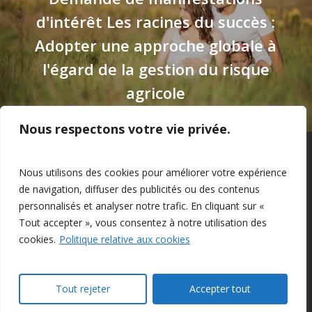
d'intérêt Les racines du succès :
Adopter une approche globale à
l'égard de la gestion du risque
agricole
Nous respectons votre vie privée.
Privacy Policy
–
Confidentialité
Nous utilisons des cookies pour améliorer votre expérience
de navigation, diffuser des publicités ou des contenus
personnalisés et analyser notre trafic. En cliquant sur «
Tout accepter », vous consentez à notre utilisation des
cookies.
Politique relative aux cookies
© 2026 Farm Management Canada.
Tout rejeter
Accepter tout
twitter
facebook
linkedin
youtube
instagram