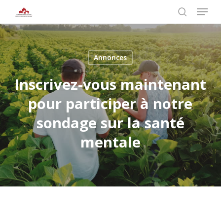
Skip
Menu
to
search
main
Close
content
Menu
Annonces
Inscrivez-vous maintenant
pour participer à notre
sondage sur la santé
mentale