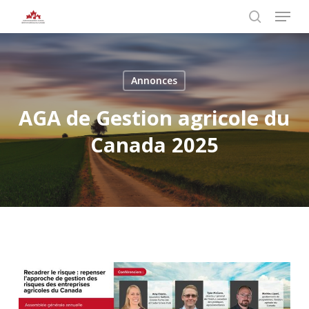
Skip
Menu
to
search
main
Close
content
Menu
Annonces
AGA de Gestion agricole du
Canada 2025