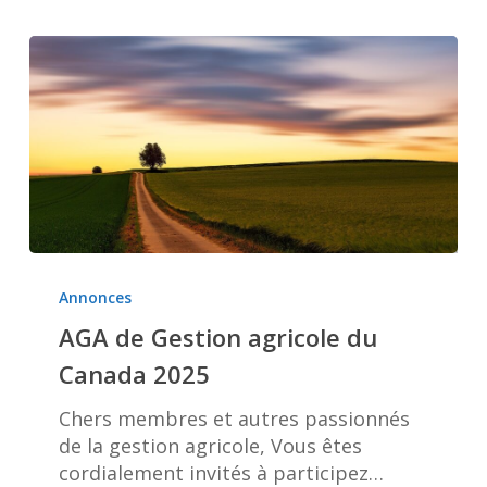
AGA
de
Annonces
Gestion
AGA de Gestion agricole du
agricole
Canada 2025
du
Canada
Chers membres et autres passionnés
2025
de la gestion agricole, Vous êtes
cordialement invités à participez…