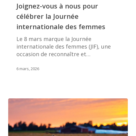
à
Joignez-vous à nous pour
nous
célébrer la Journée
pour
célébrer
internationale des femmes
la
Journée
Le 8 mars marque la Journée
internationale
internationale des femmes (JIF), une
des
occasion de reconnaître et…
femmes
6 mars, 2026