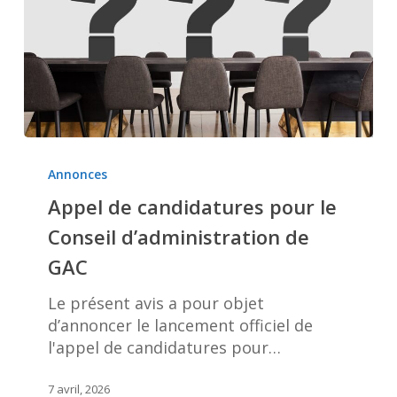
Appel
de
Annonces
candidatures
Appel de candidatures pour le
pour
Conseil d’administration de
le
Conseil
GAC
d’administration
de
Le présent avis a pour objet
GAC
d’annoncer le lancement officiel de
l'appel de candidatures pour…
7 avril, 2026