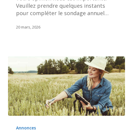
opinion!
Veuillez prendre quelques instants
pour compléter le sondage annuel…
20 mars, 2026
Joignez-
vous
Annonces