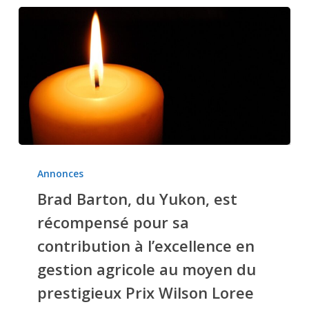
Brad
Barton,
Annonces
du
Brad Barton, du Yukon, est
Yukon,
récompensé pour sa
est
récompensé
contribution à l’excellence en
pour
gestion agricole au moyen du
sa
prestigieux Prix Wilson Loree
contribution
à