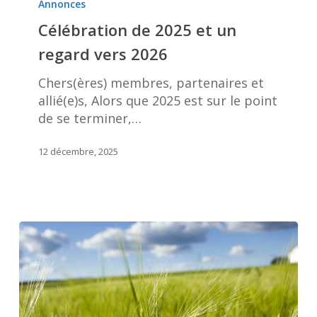
de
Annonces
2025
Célébration de 2025 et un
et
regard vers 2026
un
regard
Chers(ères) membres, partenaires et
vers
allié(e)s, Alors que 2025 est sur le point
2026
de se terminer,…
12 décembre, 2025