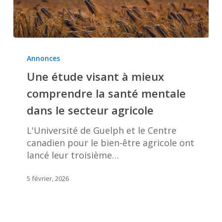
Une
étude
Annonces
visant
Une étude visant à mieux
à
comprendre la santé mentale
mieux
comprendre
dans le secteur agricole
la
santé
L'Université de Guelph et le Centre
mentale
canadien pour le bien-être agricole ont
dans
lancé leur troisième…
le
secteur
5 février, 2026
agricole