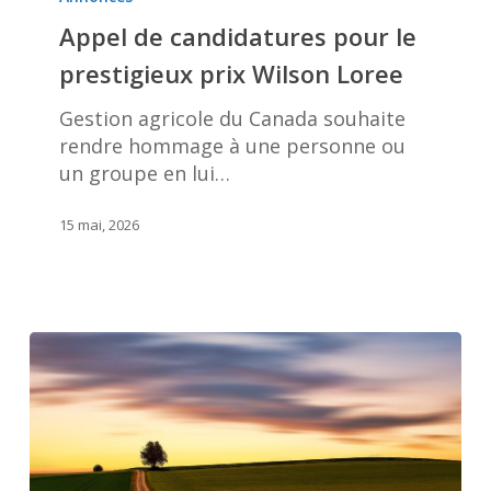
candidatures
Appel de candidatures pour le
pour
prestigieux prix Wilson Loree
le
prestigieux
Gestion agricole du Canada souhaite
prix
rendre hommage à une personne ou
Wilson
un groupe en lui…
Loree
15 mai, 2026