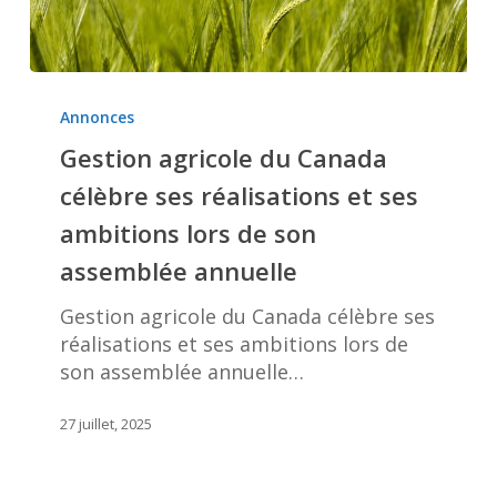
Gestion
agricole
Annonces
du
Gestion agricole du Canada
Canada
célèbre ses réalisations et ses
célèbre
ses
ambitions lors de son
réalisations
assemblée annuelle
et
ses
Gestion agricole du Canada célèbre ses
ambitions
réalisations et ses ambitions lors de
lors
son assemblée annuelle…
de
son
27 juillet, 2025
assemblée
annuelle