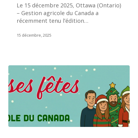
Le 15 décembre 2025, Ottawa (Ontario)
l’excellence
– Gestion agricole du Canada a
en
récemment tenu l’édition…
gestion
agricole
15 décembre, 2025
au
moyen
du
prestigieux
Prix
Wilson
Loree
Célébration