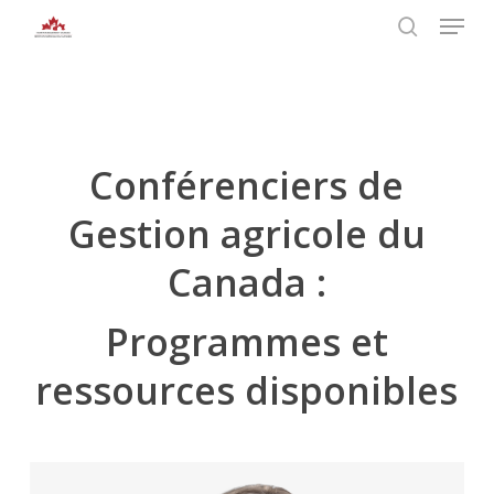
Skip
Menu
to
search
main
Close
content
Menu
Conférenciers de
Gestion agricole du
Canada :
Programmes et
ressources disponibles