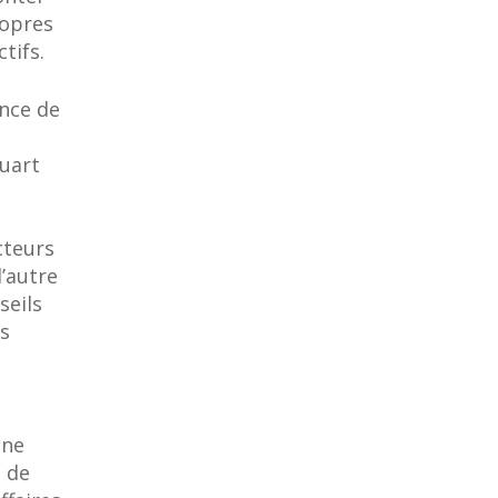
ropres
tifs.
ence de
tuart
cteurs
l’autre
seils
s
une
s de