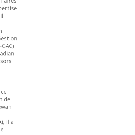
ffaires
pertise
Il
m
estion
-GAC)
nadian
isors
rce
n de
hewan
, il a
de