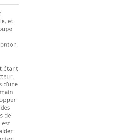
t
le, et
roupe
monton.
t étant
teur,
s d’une
 main
lopper
 des
és de
l est
aider
onter