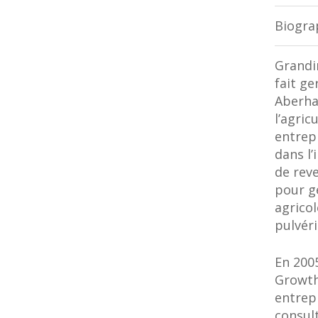
Biogra
Grandir
fait g
Aberha
l’agric
entrepr
dans l’
de reve
pour gé
agricol
pulvér
En 200
Growth
entrep
consul