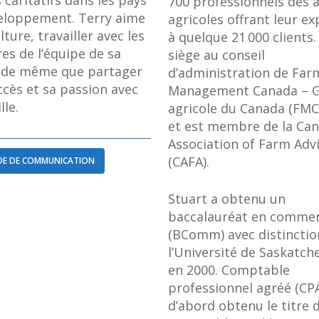
 caritatifs dans les pays
700 professionnels des a
eloppement. Terry aime
agricoles offrant leur ex
ulture, travailler avec les
à quelque 21 000 clients. 
s de l’équipe de sa
siège au conseil
 de même que partager
d’administration de Far
ccès et sa passion avec
Management Canada – G
lle.
agricole du Canada (FMC
et est membre de la Ca
Association of Farm Adv
(CAFA).
E DE COMMUNICATION
Stuart a obtenu un
baccalauréat en comme
(BComm) avec distinctio
l’Université de Saskatc
en 2000. Comptable
professionnel agréé (CPA)
d’abord obtenu le titre 