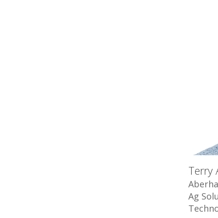
Appuyez sur "Enter" pour rechercher ou 
Terry 
Aberha
Ag Sol
Techno