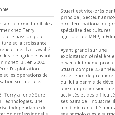
phie
Stuart est vice-présiden
principal, Secteur agrico
 sur la ferme familiale a
directeur national du g
ermer chez Terry
spécialisé des cultures
rt une passion pour
agricoles de MNP, à Ed
ulture et la croissance
eneuriale. Il a travaillé
Ayant grandi sur une
industrie agricole avant
exploitation céréalière e
nir chez lui, en 2000,
devenu lui-même produc
rer l’exploitation
Stuart compte 25 année
e et les opérations de
expérience de première
isation sur mesure.
qui lui a permis de déve
une compréhension fine
5, Terry a fondé Sure
activités et des difficult
 Technologies, une
ses pairs de l’industrie. I
rise indépendante de
ainsi mieux outillé pour 
tation professionnelle
ses homologues à surm