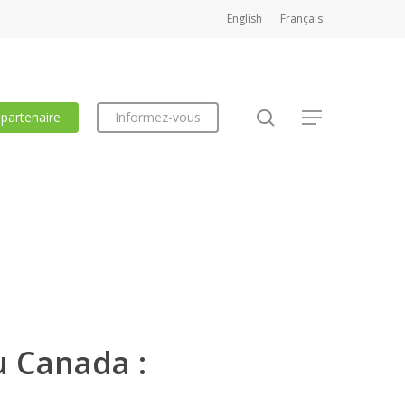
English
Français
search
 partenaire
Informez-vous
Menu
u Canada :