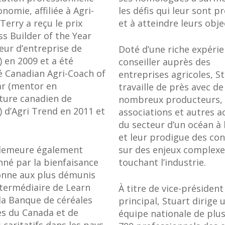
nomie, affiliée à Agri-
les défis qui leur sont p
Terry a reçu le prix
et à atteindre leurs objec
s Builder of the Year
eur d’entreprise de
Doté d’une riche expéri
) en 2009 et a été
conseiller auprès des
Canadian Agri-Coach of
entreprises agricoles, S
ar (mentor en
travaille de près avec de
lture canadien de
nombreux producteurs,
) d’Agri Trend en 2011 et
associations et autres a
du secteur d’un océan à 
et leur prodigue des con
demeure également
sur des enjeux complexe
nné par la bienfaisance
touchant l’industrie.
onne aux plus démunis
ntermédiaire de Learn
À titre de vice-président
 la Banque de céréales
principal, Stuart dirige 
es du Canada et de
équipe nationale de plu