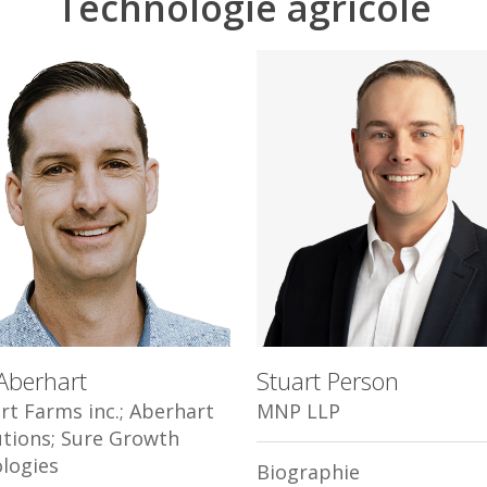
Technologie agricole
sur "ESC" pour fermer
Aberhart
Stuart Person
rt Farms inc.; Aberhart
MNP LLP
utions; Sure Growth
logies
Biographie