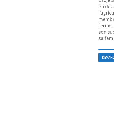
projets
en dév
l’agric
membre
ferme,
son su
sa fami
DEMAND