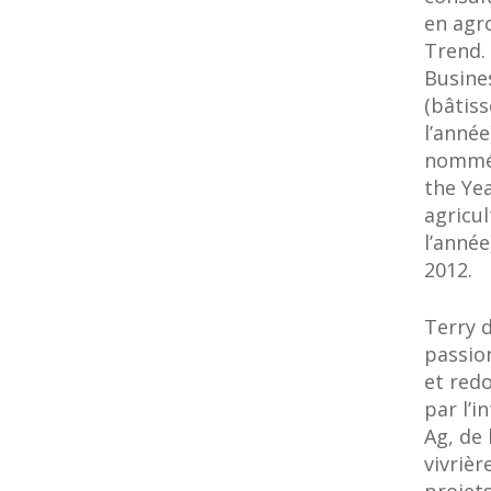
en agro
Trend. 
Busines
(bâtiss
l’année
nommé 
the Ye
agricu
l’année
2012.
Terry 
passio
et red
par l’i
Ag, de
vivrièr